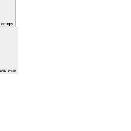
 автору
ъявление